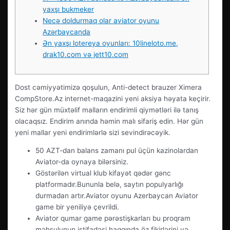
yaxşı bukmeker
Necə doldurmaq olar aviator oyunu
Azərbaycanda
Ən yaxşı lotereya oyunları: 10lineloto.me,
drak10.com və jett10.com
Dost cəmiyyətimizə qoşulun, Anti-detect brauzer Ximera
CompStore.Az internet-maqazini yeni aksiya həyata keçirir.
Siz hər gün müxtəlif malların endirimli qiymətləri ilə tanış
olacaqsız. Endirim anında həmin malı sifariş edin. Hər gün
yeni mallar yeni endirimlərlə sizi sevindirəcəyik.
50 AZT-dan balans zamanı pul üçün kazinolardan
Aviator-da oynaya bilərsiniz.
Göstərilən virtual klub kifayət qədər gənc
platformadır.Bununla belə, saytın populyarlığı
durmadan artır.Aviator oyunu Azerbaycan Aviator
game bir yeniliyə çevrildi.
Aviator qumar game pərəstişkarları bu proqram
məhsulunun istifadəsi haqqında öz fikirlərini və