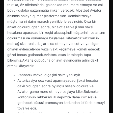
taktika, öz növbəsində, gələcəkdə real mərc etməyə və əsl
böyük qələbə qazanmağa imkan verəcək. Mostbet Aviator
anınmış onlayn qumar platformasıdır. Administrasiya
müştərilərini daim maraqlı yeniliklərlə sevindirir. Qısa bir
anket doldurduqdan sonra, bir slot azarkeşi onu şəxsi
hesabına aparacaq bir keçid alacaq.İndi müştərinin balansını
doldurması və oynamağa başlaması kifayətdir.Yatırılan ilk
məbləğ sizə real uduşlar əldə etməyə və slot və ya digər
onlayn əyləncələrdə yaxşı vaxt keçirməyə kömək edəcək
gözəl bonus gətirəcək.Aviatoru əsas kataloqda tapa
bilərsiniz.Axtarış çubuğuna onlayn əyləncənin adını daxil
etmək kifayətdir.
Rəhbərlik mövcud çeşidi daim yeniləyir.
Avtorizasiya çox vaxt aparmayacaq.Şəxsi hesaba
daxil olduqdan sonra oyunçu hesabı doldura və
Aviator game mərc etməyə başlaya bilər.Bukmeker
kontorunun rəhbərliyi ilk depozitə daha cox əlavə
gətirəcək xüsusi promosyon kodundan istifadə etməyi
tövsiyə edir.