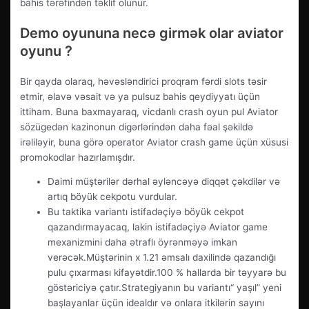
bahis tərəfindən təklif olunur.
Demo oyununa necə girmək olar aviator
oyunu ?
Bir qayda olaraq, həvəsləndirici proqram fərdi slots təsir
etmir, əlavə vəsait və ya pulsuz bahis qeydiyyatı üçün
ittiham. Buna baxmayaraq, vicdanlı crash oyun pul Aviator
sözügedən kazinonun digərlərindən daha fəal şəkildə
irəliləyir, buna görə operator Aviator crash game üçün xüsusi
promokodlar hazırlamışdır.
Daimi müştərilər dərhal əyləncəyə diqqət çəkdilər və
artıq böyük cekpotu vurdular.
Bu taktika variantı istifadəçiyə böyük cekpot
qazandırmayacaq, lakin istifadəçiyə Aviator game
mexanizmini daha ətraflı öyrənməyə imkan
verəcək.Müştərinin x 1.21 əmsalı daxilində qazandığı
pulu çıxarması kifayətdir.100 % hallarda bir təyyarə bu
göstəriciyə çatır.Strategiyanın bu variantı“ yaşıl” yeni
başlayanlar üçün idealdır və onlara itkilərin sayını