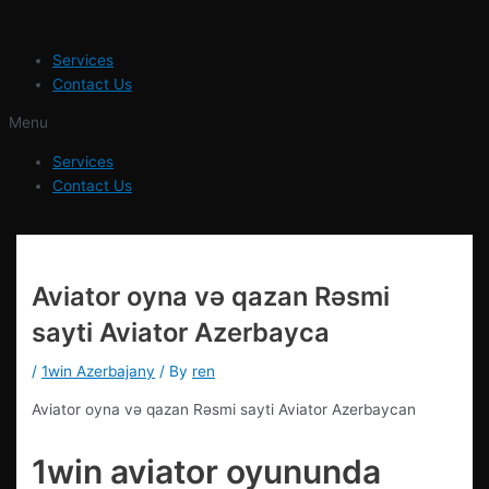
Skip
Post
to
navigation
content
Services
Contact Us
Menu
Services
Contact Us
Aviator oyna və qazan Rəsmi
sayti Aviator Azerbayca
/
1win Azerbajany
/ By
ren
Aviator oyna və qazan Rəsmi sayti Aviator Azerbaycan
1win aviator oyununda