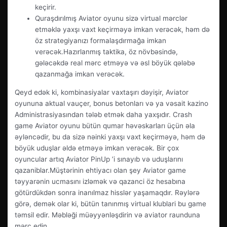
keçirir.
Quraşdırılmış Aviator oyunu sizə virtual mərclər
etməklə yaxşı vaxt keçirməyə imkan verəcək, həm də
öz strategiyanızı formalaşdırmağa imkan
verəcək.Hazırlanmış taktika, öz növbəsində,
gələcəkdə real mərc etməyə və əsl böyük qələbə
qazanmağa imkan verəcək.
Qeyd edək ki, kombinasiyalar vaxtaşırı dəyişir, Aviator
oyununa aktual vauçer, bonus betonları və ya vəsait kazino
Administrasiyasından tələb etmək daha yaxşıdır. Crash
game Aviator oyunu bütün qumar həvəskarları üçün əla
əyləncədir, bu da sizə nəinki yaxşı vaxt keçirməyə, həm də
böyük uduşlar əldə etməyə imkan verəcək. Bir çox
oyuncular artıq Aviator PinUp ’i sınayıb və uduşlarını
qazaniblar.Müştərinin ehtiyacı olan şey Aviator game
təyyarənin ucmasını izləmək və qazanci öz hesabına
götürdükdən sonra inanılmaz hisslər yaşamaqdır. Rəylərə
görə, demək olar ki, bütün tanınmış virtual klublari bu game
təmsil edir. Məbləği müəyyənləşdirin və aviator raunduna
mərc edin