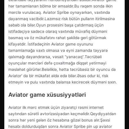
hər tamamlanan bölmə bir əmsaldır.Bu rəqəm sonda ilkin
mərclə vurulacaq. Aviator Spribe oynayarkən, vaxtında
dayanmaq vacibdir.Lazımsız risk bütün pulların itirilməsinə
səbəb ola bilər.Oyun prosesini başa çatdırmaq üçün
istifadəçiyə sadəcə olaraq vaxtında müvafiq düyməni
basmaq və öz mükafatını rahat şəkildə geri götürmək
kifayətdir. İstifadəçinin Aviator game oyununu
tamamlamağa vaxtı olmasa və eyni zamanda təyyarə
qalxmağı dayandırarsa, vəsait “yanacaq”.Təcrübəli
oyunçular mərcləri dəfə çoxaltmağa diqqət yetirməyi
məsləhət görürlər.Beləliklə, hətta təcrübəsiz bir oyuncu da
Aviator’ da bir mükafat əldə edə bilər.Əsas odur ki, risk
etməyin və pulu vaxtında balansa kecirecek düyməni sıxın.
Aviator game xüsusiyyətləri
Aviator ilk mərc etmək üçün ziyarətçi rəsmi internet
saytından sürətli avtorizasiyadan keçməlidir.Qeydiyyatdan
sonra hər yeni gələn öz hesabına gözəl bonus alır.Şəxsi
hesabı doldurduqdan sonra Aviator Spribe pin up aviator