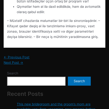
bütün istifadəçilər üçün ortaq bir proqram var!
Qiymətlər həm əl ilə daxil edildikdə, həm də avtomatik
olaraq qəbul edilir.
– Müxtəlif cihazlarda məlumatlar bir-biri ilə sinxronlaşdırılır. –
Kifayət qədər dəqiq əl ilə tənzimləmə imkanı-proxy, vaxt
zonası, brauzer identifikasiya xətti və digər parametrləri
dəyişə bilərsiniz. – Bir neçə iş mühitinin yaradılmasına giriş.
←
Previous Post
Next Post
→
Search
Search
Recent Posts
This new bridegroom and the groom’s mom are
available very first; upcoming, new groom’s father