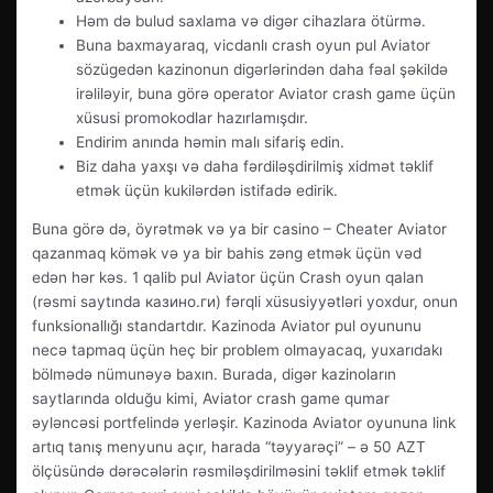
Həm də bulud saxlama və digər cihazlara ötürmə.
Buna baxmayaraq, vicdanlı crash oyun pul Aviator
sözügedən kazinonun digərlərindən daha fəal şəkildə
irəliləyir, buna görə operator Aviator crash game üçün
xüsusi promokodlar hazırlamışdır.
Endirim anında həmin malı sifariş edin.
Biz daha yaxşı və daha fərdiləşdirilmiş xidmət təklif
etmək üçün kukilərdən istifadə edirik.
Buna görə də, öyrətmək və ya bir casino – Cheater Aviator
qazanmaq kömək və ya bir bahis zəng etmək üçün vəd
edən hər kəs. 1 qalib pul Aviator üçün Crash oyun qalan
(rəsmi saytında казино.ги) fərqli xüsusiyyətləri yoxdur, onun
funksionallığı standartdır. Kazinoda Aviator pul oyununu
necə tapmaq üçün heç bir problem olmayacaq, yuxarıdakı
bölmədə nümunəyə baxın. Burada, digər kazinoların
saytlarında olduğu kimi, Aviator crash game qumar
əyləncəsi portfelində yerləşir. Kazinoda Aviator oyununa link
artıq tanış menyunu açır, harada “təyyarəçi” – ə 50 AZT
ölçüsündə dərəcələrin rəsmiləşdirilməsini təklif etmək təklif