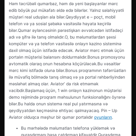
Həm təcrübəli qumarbaz, həm də yeni başlayanlar mərc
edib böyük pul mükafatı əldə edə bilərlər. Yalnız səlahiyyətli
müştəri real uduşları ala bilər.Qeydiyyat e – poçt, mobil
telefon və ya sosial şəbəkə vasitəsilə həyata keçirilə
bilər.Qumar əyləncəsinin pərəstişkarı əvvəlcədən istifadəçi
adı və şifrə ilə tanış olmalıdır.O, bu məlumatlardan şəxsi
kompüter və ya telefon vasitəsilə onlayn kazino sisteminə
daxil olmaq üçün istifadə edəcək. Aviator mərc etmək üçün
portalın müştərisi balansını doldurmalıdır.Bonus promosyonu
avtomatik olaraq onun hesabına köçürüləcək.Bu vəsaitlər
mərc kimi istifadə oluna bilər.Bonus proqramının təfərrüatları
ilə müvafiq bölmədə tanış olmaq və ya portal rəhbərliyindən
məsləhət almaq olar. Aviator’ da risk etməmək
vacibdir.Başlamaq üçün, 1 win onlayn kazinonun müştərisi
demo rejimində proqram məhsulunun funksionallığını öyrənə
bilər.Bu halda onun sistemə real pul yatırmasına və
qeydiyyatdan keçməsinə ehtiyac qalmayacaq. Pin – Up
Aviator olduqca məşhur bir qumar portalıdır
oyunların
.
Bu mərhələdə məlumatları telefona yükləmək və
quraşdırmanı başa çatdırmaq kifayətdir.Quraşdırma