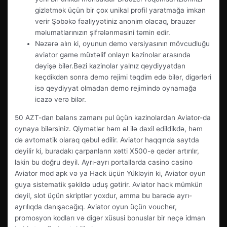
gizlətmək üçün bir çox unikal profil yaratmağa imkan
verir Şəbəkə fəaliyyətiniz anonim olacaq, brauzer
məlumatlarınızın şifrələnməsini təmin edir.
Nəzərə alın ki, oyunun demo versiyasının mövcudluğu
aviator game müxtəlif onlayn kazinolar arasında
dəyişə bilər.Bəzi kazinolar yalnız qeydiyyatdan
keçdikdən sonra demo rejimi təqdim edə bilər, digərləri
isə qeydiyyat olmadan demo rejimində oynamağa
icazə verə bilər.
50 AZT-dan balans zamanı pul üçün kazinolardan Aviator-da
oynaya bilərsiniz. Qiymətlər həm əl ilə daxil edildikdə, həm
də avtomatik olaraq qəbul edilir. Aviator haqqında saytda
deyilir ki, buradakı çarpanların xətti X500-ə qədər artırılır,
lakin bu doğru deyil. Ayrı-ayrı portallarda casino casino
Aviator mod apk və ya Hack üçün Yükləyin ki, Aviator oyun
guya sistematik şəkildə uduş gətirir. Aviator hack mümkün
deyil, slot üçün skriptlər yoxdur, amma bu barədə ayrı-
ayrılıqda danışacağıq. Aviator oyun üçün voucher,
promosyon kodları və digər xüsusi bonuslar bir neçə idman