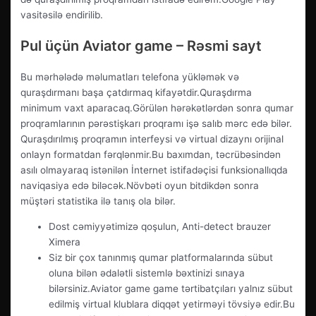
vasitəsilə endirilib.
Pul üçün Aviator game – Rəsmi sayt
Bu mərhələdə məlumatları telefona yükləmək və
quraşdırmanı başa çatdırmaq kifayətdir.Quraşdırma
minimum vaxt aparacaq.Görülən hərəkətlərdən sonra qumar
proqramlarının pərəstişkarı proqramı işə salıb mərc edə bilər.
Quraşdırılmış proqramın interfeysi və virtual dizaynı orijinal
onlayn formatdan fərqlənmir.Bu baxımdan, təcrübəsindən
asılı olmayaraq istənilən İnternet istifadəçisi funksionallıqda
naviqasiya edə biləcək.Növbəti oyun bitdikdən sonra
müştəri statistika ilə tanış ola bilər.
Dost cəmiyyətimizə qoşulun, Anti-detect brauzer
Ximera
Siz bir çox tanınmış qumar platformalarında sübut
oluna bilən ədalətli sistemlə bəxtinizi sınaya
bilərsiniz.Aviator game game tərtibatçıları yalnız sübut
edilmiş virtual klublara diqqət yetirməyi tövsiyə edir.Bu