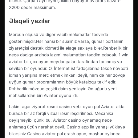
olunur. Çarpan əyri eyni şəkildə böyüyür aviators qazan-
X200 qədər maksimum.
Əlaqəli yazılar
Mərcün ölçüsü və digər vacib məlumatlar təsvirdə
göstərilmişdir.Hər hansı bir sualınız varsa, qumar portalının
ziyarətçisi dəstək xidməti ilə əlaqə saxlaya bilər.Rəhbərlik bir
neçə dəqiqə ərzində lazımi məlumatları təqdim edəcək. 1 win
aviator bir çox oyun meydançaları tərəfindən tanınmış və
sevilən bir oyundur. O, İnternet istifadəçilərinə təkcə növbəti
idman yarışına mərc etmək imkanı deyil, həm də hər zövqə
uyğun qumar proqramlarının böyük kataloqu təklif edir.
Rəhbərlik mövcud çeşidi daim yeniləyir. Ən uğurlu yeni
məhsullardan biri Aviator oyunu idi.
Lakin, əgər ziyarət rəsmi casino veb, oyun pul Aviator əldə
burada bir az fərqli vizual rəsmiləşdirilməsi. Mexanika
dəyişməyib, çünki bu, Aviator casino oynamaq necə
anlamaq üçün narahat deyil. Casino app ilə yanaşı yükləyə
bilərsiniz Casino aviator pul crash oyun, məşhur əyləncə