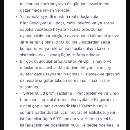
minimuma endirməyə və öz gücünə lazımi inamı
qazanmağa imkan verəcək.
Yalnız səlahiyyətli müştəri real uduşları ala
bilər.Qeydiyyat e – poçt, mobil telefon və ya sosial
şəbəkə vasitəsilə həyata keçirilə bilər.Qumar
əyləncəsinin pərəstişkarı əvvəlcədən istifadəçi adı və
şifrə ilə tanış olmalıdır.O, bu məlumatlardan şəxsi
kompüter və ya telefon vasitəsilə onlayn kazino
sisteminə daxil olmaq üçün istifadə edəcək.
Bir çox oyuncular artıq Aviator PinUp ’i sınayıb və
uduşlarını qazaniblar.Müştərinin ehtiyacı olan şey
Aviator game təyyarənin ucmasını izləmək və qazanci
öz hesabına götürdükdən sonra inanılmaz hisslər
yaşamaqdır.
– Şifrəli bulud profil saxlama – Pəncərələr və ya Linux
brauzerinin çox platformalı Versiyaları – Fingerprint
digital çap cihaz avtomatik Nəsil Yalnız bu ayın
sonuna qədər dəstək üçün müraciət edildikdə, yeni
istifadəçilər üçün 50% endirim var Həm də yeni bir
istifadəçinin hər ödənişinin 40% – ə qədər ödəməsi ilə