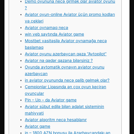
Demo oyununa necə girmək olar aviator oyunu
?
Aviator oyun-online Aviator üçün promo kodları
və çekləri
Aviator oynamaq necə
win veb saytında Aviator game
Mostbet vasitəsilə Aviator oynamağa necə
başlamaq
Aviator oyunu azerbaycan qəza “Avtopilot”
Aviator nə qədər qazana bilərsiniz ?
Oyunda avtomatik oynayın aviator oyunu
azerbaycan
in aviator oyununda necə qalib gəlmək olar?
Çempionlar Liqasında ən çox oyun keçirən
oyunçular
Pin – Up – da Aviator game
Aviator sübut edilə bilən ədalət sisteminin
mahiyyəti
Aviator alqoritm necə hesablanır
Aviator game
in – 1800 AZN bonusu ilə Azərbaycandakı ən