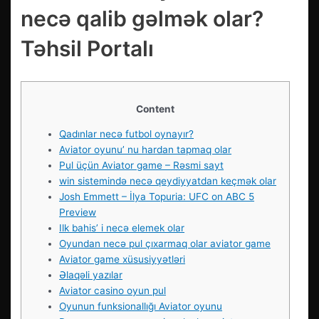
necə qalib gəlmək olar?
Təhsil Portalı
Content
Qadınlar necə futbol oynayır?
Aviator oyunu’ nu hardan tapmaq olar
Pul üçün Aviator game – Rəsmi sayt
win sistemində necə qeydiyyatdan keçmək olar
Josh Emmett – İlya Topuria: UFC on ABC 5
Preview
Ilk bahis’ i necə elemek olar
Oyundan necə pul çıxarmaq olar aviator game
Aviator game xüsusiyyətləri
Əlaqəli yazılar
Aviator casino oyun pul
Oyunun funksionallığı Aviator oyunu