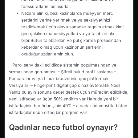
təəssüratlarını bölüşürlər.
Nəzərə alın ki, bəzi kazinolarda müəyyən mərc
şərtlərini yerinə yetirmək və ya şəxsiyyətinizi
təsdiqləmək üçün əlavə sənədlər təqdim etmək kimi
geri çəkilmə məhdudiyyətləri və ya tələbləri ola
bilər.Bütün tələblərdən və pul çıxarma prosesindən
xəbərdar olmaq üçün kazinonun şərtlərini
oxuduğunuzdan əmin olun.
– Parol səhv daxil edildikdə sistemin pozulmasından və
sızmasından qorunması. – Şifrəli bulud profil saxlama –
Pəncərələr və ya Linux brauzerinin çox platformalı
Versiyaları – Fingerprint digital çap cihaz avtomatik Nəsil
Yalnız bu ayın sonuna qədər dəstək üçün müraciət edildikdə,
yeni istifadəçilər üçün 50% endirim var Həm də yeni bir
istifadəçinin hər ödənişinin 40% – ə qədər ödəməsi ilə bütün
istifadəçilər üçün ortaq bir proqram var!
Qadınlar necə futbol oynayır?