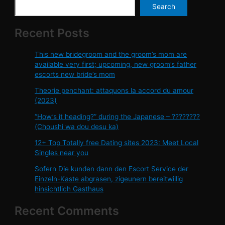
Search
Recent Posts
This new bridegroom and the groom’s mom are
available very first; upcoming, new groom’s father
escorts new bride’s mom
Theorie penchant: attaquons la accord du amour
(2023)
“How’s it heading?” during the Japanese – ????????
(Choushi wa dou desu ka)
12+ Top Totally free Dating sites 2023: Meet Local
Singles near you
Sofern Die kunden dann den Escort Service der
Einzeln-Kaste abgrasen, zigeunern bereitwillig
hinsichtlich Gasthaus
Recent Comments