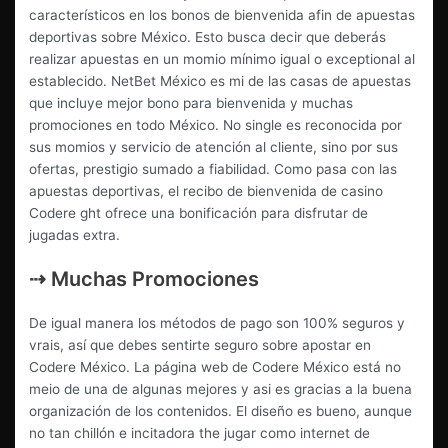
característicos en los bonos de bienvenida afin de apuestas
deportivas sobre México. Esto busca decir que deberás
realizar apuestas en un momio mínimo igual o exceptional al
establecido. NetBet México es mi de las casas de apuestas
que incluye mejor bono para bienvenida y muchas
promociones en todo México. No single es reconocida por
sus momios y servicio de atención al cliente, sino por sus
ofertas, prestigio sumado a fiabilidad. Como pasa con las
apuestas deportivas, el recibo de bienvenida de casino
Codere ght ofrece una bonificación para disfrutar de
jugadas extra.
⇢ Muchas Promociones
De igual manera los métodos de pago son 100% seguros y
vrais, así que debes sentirte seguro sobre apostar en
Codere México. La página web de Codere México está no
meio de una de algunas mejores y asi es gracias a la buena
organización de los contenidos. El diseño es bueno, aunque
no tan chillón e incitadora the jugar como internet de