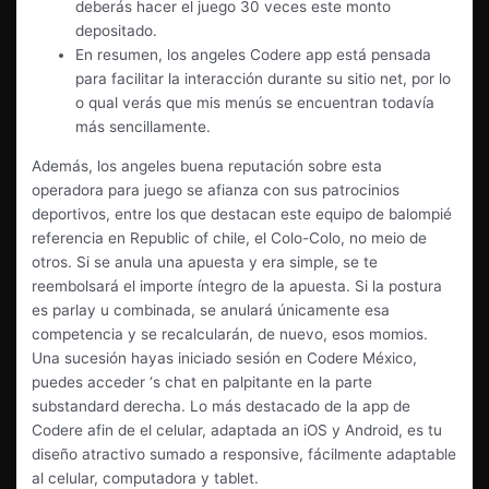
deberás hacer el juego 30 veces este monto
depositado.
En resumen, los angeles Codere app está pensada
para facilitar la interacción durante su sitio net, por lo
o qual verás que mis menús se encuentran todavía
más sencillamente.
Además, los angeles buena reputación sobre esta
operadora para juego se afianza con sus patrocinios
deportivos, entre los que destacan este equipo de balompié
referencia en Republic of chile, el Colo-Colo, no meio de
otros. Si se anula una apuesta y era simple, se te
reembolsará el importe íntegro de la apuesta. Si la postura
es parlay u combinada, se anulará únicamente esa
competencia y se recalcularán, de nuevo, esos momios.
Una sucesión hayas iniciado sesión en Codere México,
puedes acceder ‘s chat en palpitante en la parte
substandard derecha. Lo más destacado de la app de
Codere afin de el celular, adaptada an iOS y Android, es tu
diseño atractivo sumado a responsive, fácilmente adaptable
al celular, computadora y tablet.