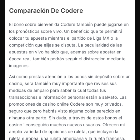
Comparación De Codere
El bono sobre bienvenida Codere también puede jugarse en
los pronósticos sobre vivo. Un beneficio que te permitirá
colocar tu apuesta mientras el partido de Liga MX o la
competición que elijas se disputa. La peculiaridad de las
apuestas en vivo ha sido que, además sobre apostar en
época real, también podrás seguir el distraccion mediante
imágenes.
Así como prestas atención a los bonos sin depósito sobre un
casino, sera también muy importante que revises sus
medidas de amparo para saber la cual todas tus
transacciones e información personal están a salvato. Las
promociones de casino online Codere son muy privados,
seguro que zero habrás visto alguma coisa parecido en
ninguna otra parte. Sin duda, a través de estos bonos el
casino ‘ conseguido muchos nuevos usuarios. Ofrecen mi
amplia variedad de opciones de ruleta, que incluyen la
ruleta europea, una ruleta americana y la ruleta francesa.