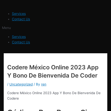
Skip
Post
to
navigation
content
Services
Contact Us
Menu
Services
Contact Us
Codere México Online 2023 App
Y Bono De Bienvenida De Coder
/
Uncategorized
/ By
ren
Codere México Online 2023 App Y Bono De Bienvenida De
Codere