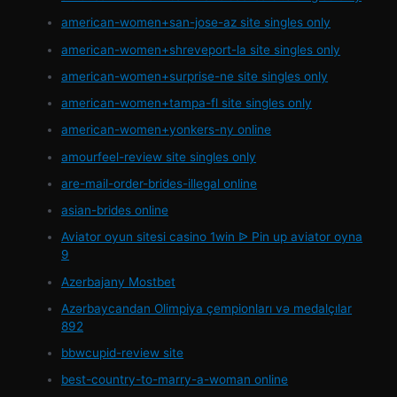
american-women+san-jose-az site singles only
american-women+shreveport-la site singles only
american-women+surprise-ne site singles only
american-women+tampa-fl site singles only
american-women+yonkers-ny online
amourfeel-review site singles only
are-mail-order-brides-illegal online
asian-brides online
Aviator oyun sitesi casino 1win ᐉ Pin up aviator oyna
9
Azerbajany Mostbet
Azərbaycandan Olimpiya çempionları və medalçılar
892
bbwcupid-review site
best-country-to-marry-a-woman online