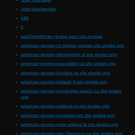
1xbet Azerbaydjan
489
5
adultfriendfinder-review want site reviews
american-women-vs-foreign-women site singles only
american-women+birmingham-al site singles only
american-women+escondido-ca site singles only
american-women+fontana-ks site singles only
american-women+hialeah-fl site singles only
american-women+huntington-beach-ca site singles
only
american-women+lubbock-tx site singles only
american-women+mesquite-nm site singles only
american-women+new-orleans-la site singles only
american-women+san-francisco-ca site singles only