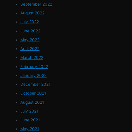
September 2022
August 2022
July 2022
June 2022
May 2022
April 2022
March 2022
February 2022
January 2022
December 2021
October 2021
August 2021
July 2021
June 2021
May 2021