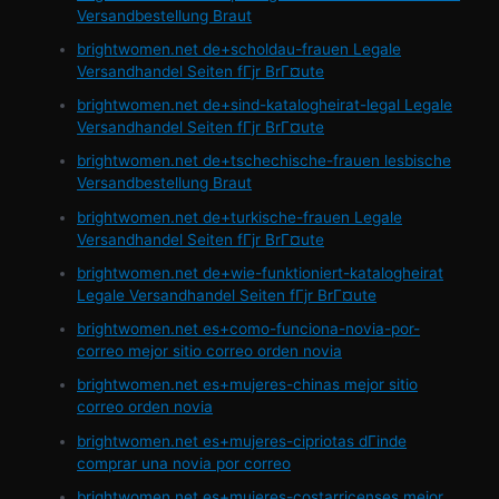
Versandbestellung Braut
brightwomen.net de+scholdau-frauen Legale
Versandhandel Seiten fГјr BrГ¤ute
brightwomen.net de+sind-katalogheirat-legal Legale
Versandhandel Seiten fГјr BrГ¤ute
brightwomen.net de+tschechische-frauen lesbische
Versandbestellung Braut
brightwomen.net de+turkische-frauen Legale
Versandhandel Seiten fГјr BrГ¤ute
brightwomen.net de+wie-funktioniert-katalogheirat
Legale Versandhandel Seiten fГјr BrГ¤ute
brightwomen.net es+como-funciona-novia-por-
correo mejor sitio correo orden novia
brightwomen.net es+mujeres-chinas mejor sitio
correo orden novia
brightwomen.net es+mujeres-cipriotas dГіnde
comprar una novia por correo
brightwomen.net es+mujeres-costarricenses mejor