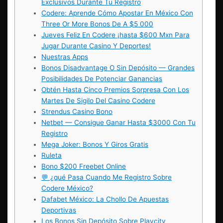
Exclusivos Durante Tu Registro
Codere: Aprende Cómo Apostar En México Con
Three Or More Bonos De A $5 000
Jueves Feliz En Codere ¡hasta $600 Mxn Para
Jugar Durante Casino Y Deportes!
Nuestras Apps
Bonos Disadvantage O Sin Depósito — Grandes
Posibilidades De Potenciar Ganancias
Obtén Hasta Cinco Premios Sorpresa Con Los
Martes De Sigilo Del Casino Codere
Strendus Casino Bono
Netbet — Consigue Ganar Hasta $3000 Con Tu
Registro
Mega Joker: Bonos Y Giros Gratis
Ruleta
Bono $200 Freebet Online
💬 ¿qué Pasa Cuando Me Registro Sobre
Codere México?
Dafabet México: La Chollo De Apuestas
Deportivas
Los Bonos Sin Depósito Sobre Playcity