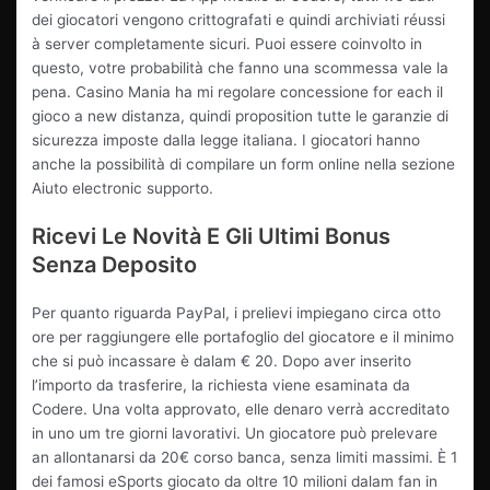
dei giocatori vengono crittografati e quindi archiviati réussi
à server completamente sicuri. Puoi essere coinvolto in
questo, votre probabilità che fanno una scommessa vale la
pena. Casino Mania ha mi regolare concessione for each il
gioco a new distanza, quindi proposition tutte le garanzie di
sicurezza imposte dalla legge italiana. I giocatori hanno
anche la possibilità di compilare un form online nella sezione
Aiuto electronic supporto.
Ricevi Le Novità E Gli Ultimi Bonus
Senza Deposito
Per quanto riguarda PayPal, i prelievi impiegano circa otto
ore per raggiungere elle portafoglio del giocatore e il minimo
che si può incassare è dalam € 20. Dopo aver inserito
l’importo da trasferire, la richiesta viene esaminata da
Codere. Una volta approvato, elle denaro verrà accreditato
in uno um tre giorni lavorativi. Un giocatore può prelevare
an allontanarsi da 20€ corso banca, senza limiti massimi. È 1
dei famosi eSports giocato da oltre 10 milioni dalam fan in