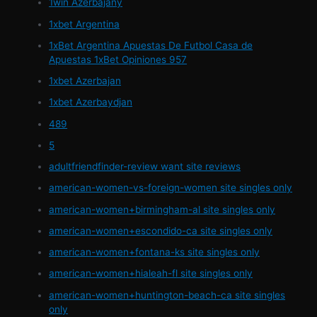
1win Azerbajany
1xbet Argentina
1xBet Argentina Apuestas De Futbol Casa de
Apuestas 1xBet Opiniones 957
1xbet Azerbajan
1xbet Azerbaydjan
489
5
adultfriendfinder-review want site reviews
american-women-vs-foreign-women site singles only
american-women+birmingham-al site singles only
american-women+escondido-ca site singles only
american-women+fontana-ks site singles only
american-women+hialeah-fl site singles only
american-women+huntington-beach-ca site singles
only