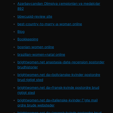
Azərbaycandan Olimpiya çempionları və medalçılar
892
bbwcupid-review site
best-country-to-marry-a-woman online
Blog
Bookkeeping
bosnian-women online
brazilian-women+natal online
brightwomen.net anastasia-date-recension postorder
brudhistorier
brightwomen.net da+bolivianske-kvinder postordre
brud rigtigt sted
brightwomen.net da+fransk-kvinde postordre brud
rigtigt sted
brightwomen.net da+italienske-kvinder Г¦gte mail
ordre brude websteder
brightwomen.net da+japansk-kvinde postordre brud