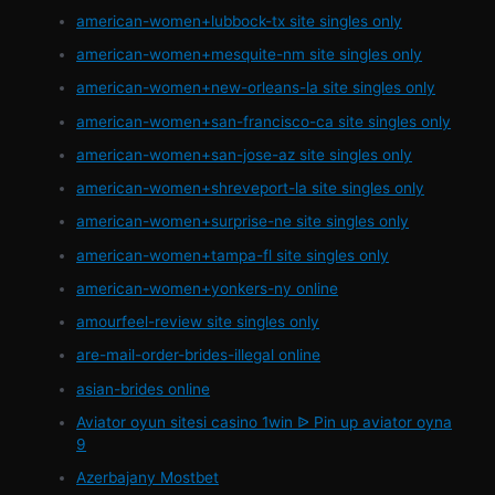
american-women+lubbock-tx site singles only
american-women+mesquite-nm site singles only
american-women+new-orleans-la site singles only
american-women+san-francisco-ca site singles only
american-women+san-jose-az site singles only
american-women+shreveport-la site singles only
american-women+surprise-ne site singles only
american-women+tampa-fl site singles only
american-women+yonkers-ny online
amourfeel-review site singles only
are-mail-order-brides-illegal online
asian-brides online
Aviator oyun sitesi casino 1win ᐉ Pin up aviator oyna
9
Azerbajany Mostbet