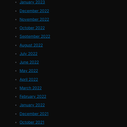
January 2023
December 2022
November 2022
October 2022
September 2022
August 2022
July 2022
June 2022
May 2022
April 2022
March 2022
February 2022
January 2022
December 2021
October 2021