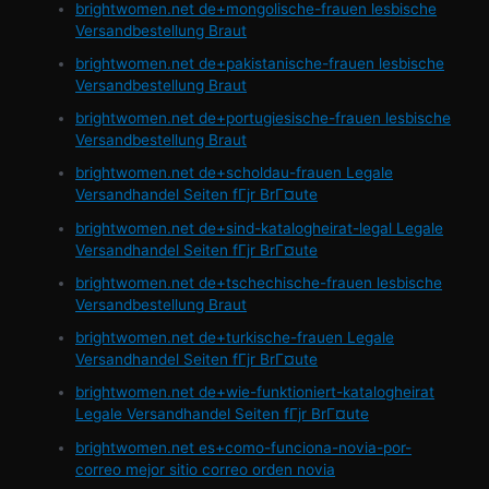
brightwomen.net de+mongolische-frauen lesbische
Versandbestellung Braut
brightwomen.net de+pakistanische-frauen lesbische
Versandbestellung Braut
brightwomen.net de+portugiesische-frauen lesbische
Versandbestellung Braut
brightwomen.net de+scholdau-frauen Legale
Versandhandel Seiten fГјr BrГ¤ute
brightwomen.net de+sind-katalogheirat-legal Legale
Versandhandel Seiten fГјr BrГ¤ute
brightwomen.net de+tschechische-frauen lesbische
Versandbestellung Braut
brightwomen.net de+turkische-frauen Legale
Versandhandel Seiten fГјr BrГ¤ute
brightwomen.net de+wie-funktioniert-katalogheirat
Legale Versandhandel Seiten fГјr BrГ¤ute
brightwomen.net es+como-funciona-novia-por-
correo mejor sitio correo orden novia