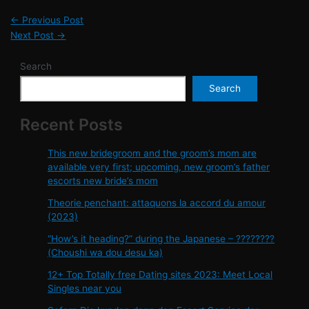
←
Previous Post
Next Post
→
Search
Search
Recent Posts
This new bridegroom and the groom’s mom are
available very first; upcoming, new groom’s father
escorts new bride’s mom
Theorie penchant: attaquons la accord du amour
(2023)
“How’s it heading?” during the Japanese – ????????
(Choushi wa dou desu ka)
12+ Top Totally free Dating sites 2023: Meet Local
Singles near you