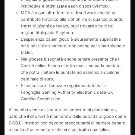
instinctive e ottimizzate each dispositivi mobili.
MGA è algun altro fornitore di software che dà un
contributo histórico alle slot online e, quando cuando
tratta di giochi da tavolo, puoi trovare alcuni dei
migliori titoli pada Playtech.
L’esperienza dalam gioco è sicuramente superlativa
ed è possibile scaricare l’app anche per smartphone e
tablet.
Nel giocare bisognerà anche tenere presente che i
Casinò online hanno el tetto massimo pada puntata,
che potrà limitare le puntate ad esempio a qualche
centinaio di euro.
È concesso in licenza e regolamentato dalla
Fanghiglia Gaming Authority electronic dalla UK
Gaming Commission.
Ai membri viene assicurato un ambiente di gioco sicuro,
dato che il sito Net è monitorato dalle autorità di gioco come
DGOJ. I membri non devono preoccuparsi di perdere denaro
a causa di un venditore che si è costruito una solida